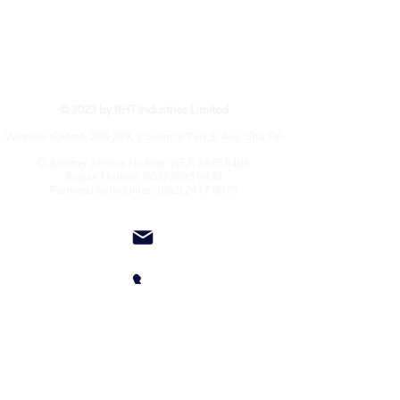
RHT Industries Ltd.
© 2023 by RHT Industries Limited
Wireless Centre, 208-209, 3 Science Park E Ave, Sha Tin
Customer Service Hotline:
(852) 3895 8488
Repair Hotline: (852) 3895 8438
Partnership Inquiries: (852) 2417 0075