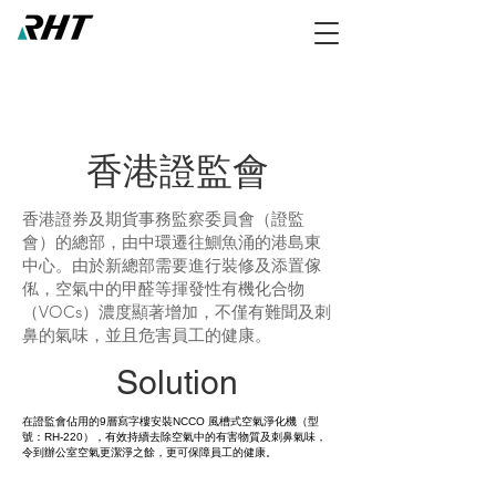
香港證監會
香港證券及期貨事務監察委員會（證監
會）的總部，由中環遷往鰂魚涌的港島東
中心。由於新總部需要進行裝修及添置傢
俬，空氣中的甲醛等揮發性有機化合物
（VOCs）濃度顯著增加，不僅有難聞及刺
鼻的氣味，並且危害員工的健康。
Solution
在證監會佔用的9層寫字樓安裝NCCO 風槽式空氣淨化機（型
號：RH-220），有效持續去除空氣中的有害物質及刺鼻氣味，
令到辦公室空氣更潔淨之餘，更可保障員工的健康。