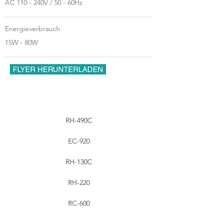
AC 110 - 240V / 50 - 60Hz
Energieverbrauch
15W - 80W
FLYER HERUNTERLADEN
RH-490C
EC-920
RH-130C
RH-220
RC-600