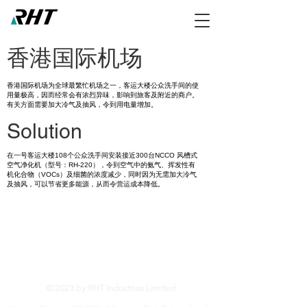
香港国际机场
香港国际机场为全球最繁忙机场之一，客运大楼公众洗手间的使
用量极高，因而经常会有浓烈异味，影响到旅客及附近的商户。
有关方面需要加大冷气及抽风，令到用电量增加。
Solution
在一号客运大楼108个公众洗手间安装接近300台NCCO 风槽式
空气净化机（型号：RH-220），令到空气中的氨气、挥发性有
机化合物（VOCs）及细菌的浓度减少，同时因为无需加大冷气
及抽风，可以节省更多能源，从而令营运成本降低。
RHT Industries Ltd.
© 2023 by RHT Industries Limited