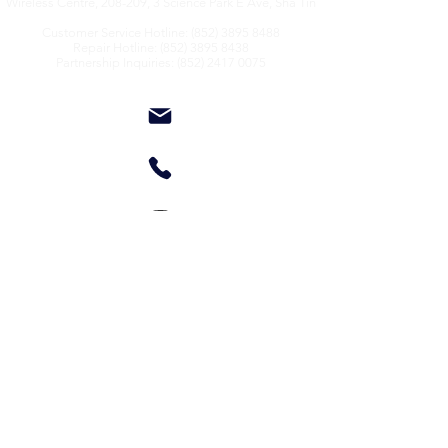
Wireless Centre, 208-209, 3 Science Park E Ave, Sha Tin
Customer Service Hotline:
(852) 3895 8488
Repair Hotline: (852) 3895 8438
Partnership Inquiries: (852) 2417 0075
About Us
Contact Us