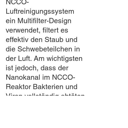
NCCO-
Luftreinigungssystem
ein Multifilter-Design
verwendet, filtert es
effektiv den Staub und
die Schwebeteilchen in
der Luft. Am wichtigsten
ist jedoch, dass der
Nanokanal im NCCO-
Reaktor Bakterien und
Viren vollständig abtöten
kann, wodurch eine
Ansammlung im Gerät
verhindert und die