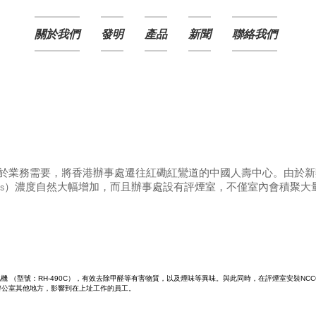
關於我們
發明
產品
新聞
聯絡我們
港
於業務需要，將香港辦事處遷往紅磡紅鸞道的中國人壽中心。由於新
Cs）濃度自然大幅增加，而且辦事處設有評煙室，不僅室內會積聚大
機 （型號：RH-490C），有效去除甲醛等有害物質，以及煙味等異味。與此同時，在評煙室安裝NCCO
辦公室其他地方，影響到在上址工作的員工。