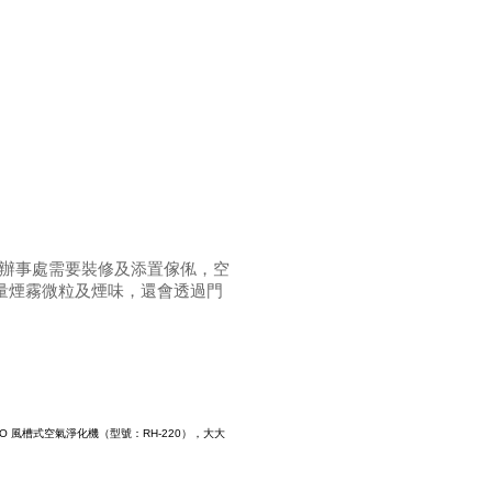
辦事處需要裝修及添置傢俬，空
量煙霧微粒及煙味，還會透過門
 風槽式空氣淨化機（型號：RH-220），大大