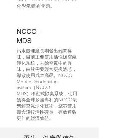
化學氣體的問題。
NCCO -
MDS
污水處理廠長期發出難聞臭
味，目前主要使用活性碳空氣
淨化系統，去除空氣中的異
味，由於需要經常更換濾芯，
導致使用成本高昂。NCCO
Mobile Deodorising
System（NCCO
MDS）移動式除臭系統，使用
獲得全球多國專利的NCCO氧
聚解空氣淨化技術，濾芯使用
壽命遠較活性碳長，有效達致
更佳的經濟效益。
再生、健康與信任