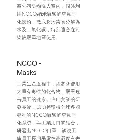
室外污染物進入室內，同時利
用NCCO納米氧聚解空氣淨
化技術，徹底將污染物分解為
水及二氧化碳，特別適合在污
染較嚴重地區使用。
NCCO -
Masks
工業生產過程中，經常會使用
大量有毒性的化合物，嚴重危
害員工的健康。信山實業的研
發團隊，成功將獲得全球多國
專利的NCCO氧聚解空氣淨
化系統，與工業用口罩結合，
研發出NCCO口罩，解決工
廠員工長期暴露在高澴度有害