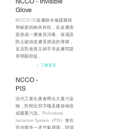
NCCO - Invisible
Glove
NCCO-IG皮膚鎖水修護膜採
用嶄新的納米科技，在皮膚表
面形成一層兼具消毒、保濕及
防止破損皮膚受感染的薄膜，
並且對改善主婦手等皮膚問題
有明顯助益。
+ 了解更多
NCCO -
PIS
現代工業生產會釋出大量污染
物，對附近寫字樓及建築物造
成嚴重污染。Pollutants
Isolation System（PIS）會在
室內製造一道空氣屏障，阻擋