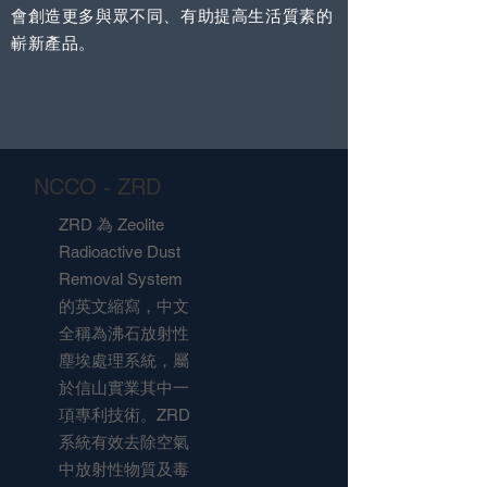
會創造更多與眾不同、有助提高生活質素的
嶄新產品。
NCCO - ZRD
ZRD 為 Zeolite
Radioactive Dust
Removal System
的英文縮寫，中文
全稱為沸石放射性
塵埃處理系統，屬
於信山實業其中一
項專利技術。ZRD
系統有效去除空氣
中放射性物質及毒