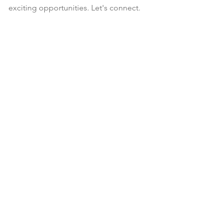
exciting opportunities. Let's connect.
info@rhtind.com.hk
852-2417 0075
RHT Industries Ltd.
© 2023 by RHT Industries Limited
Wireless Centre, 208-209, 3 Science Park E Ave, Sha Tin
Customer Service Hotline:
(852) 3895 8488
Repair Hotline: (852) 3895 8438
Partnership Inquiries: (852) 2417 0075