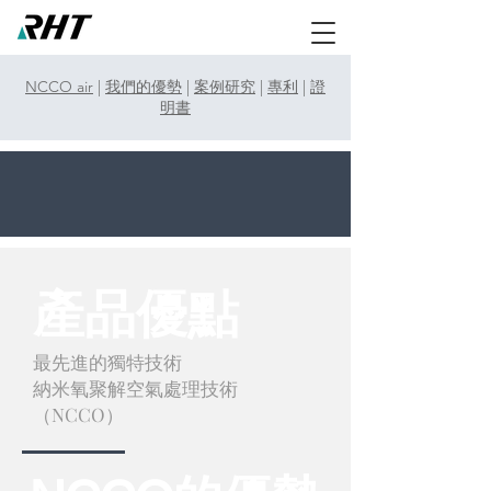
NCCO air
|
我們的優勢
|
案例研究
|
專利
|
證
明書
產品優點
最先進的獨特技術
納米氧聚解空氣處理技術
（NCCO）