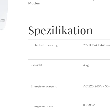
Motten
Spezifikation
Einheitsabmessung
292 X 194 X 441 
Gewicht
4 kg
Energieversorgung
AC 220-240 V / 50-
8 - 20 W
Energieverbrauch