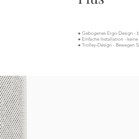
● Gebogenes Ergo-Design - bie
● Einfache Installation - kein
● Trolley-Design - Bewegen Si