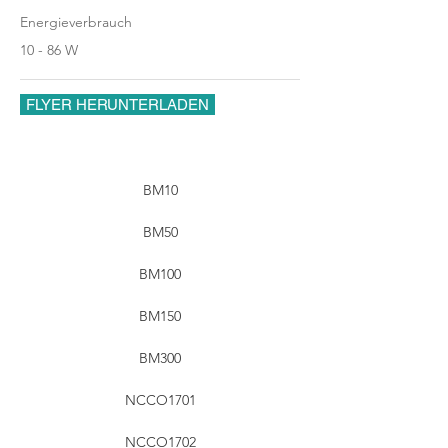
Energieverbrauch
10 - 86 W
FLYER HERUNTERLADEN
BM10
BM50
BM100
BM150
BM300
NCCO1701
NCCO1702