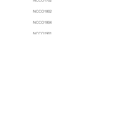
NCCO1702
NCCO1802
NCCO1804
NCCO1901
NCCO1902
信山實業有限公司/
安世思奧國際有限公司香港總部
© 2023 信山實業有限公司
公司地址:
香港科學園科技大道東三號無線電中心二樓208-209室
客戶熱線:
(852) 3895 8488