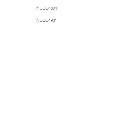
NCCO1804
NCCO1901
NCCO1902
信山實業有限公司/
安世思奧國際有限公司香港總部
© 2023 信山實業有限公司
公司地址:
香港科學園科技大道東三號無線電中心二樓208-209室
客戶熱線:
(852) 3895 8488
維修熱線: (852) 3895 8438
合作查詢: (852) 2417 0075