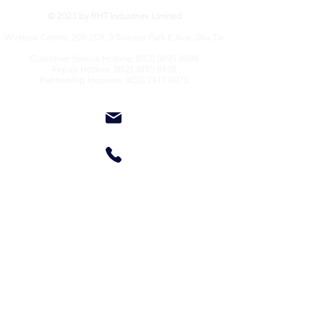
© 2023 by RHT Industries Limited
Wireless Centre, 208-209, 3 Science Park E Ave, Sha Tin
Customer Service Hotline:
(852) 3895 8488
Repair Hotline: (852) 3895 8438
Partnership Inquiries: (852) 2417 0075
About Us