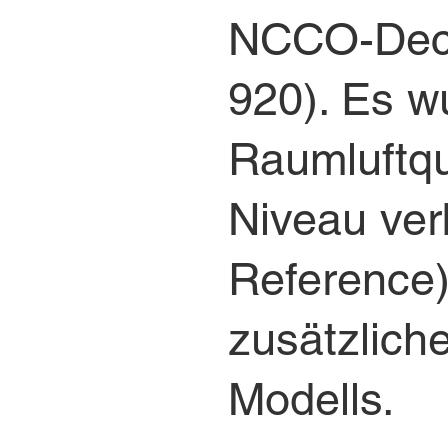
NCCO-Decke
920). Es wu
Raumluftqu
Niveau ve
Reference)
zusätzlich
Modells.