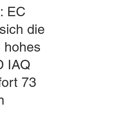
: EC
sich die
n hohes
D IAQ
fort 73
n