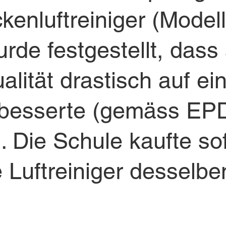
nluftreiniger (Modell
rde festgestellt, dass 
alität drastisch auf ei
rbesserte (gemäss EP
. Die Schule kaufte so
e Luftreiniger desselbe