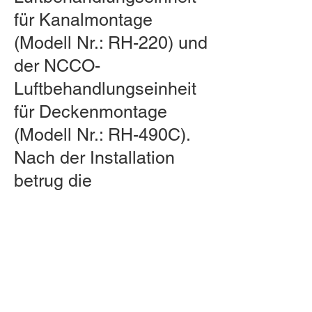
für Kanalmontage
(Modell Nr.: RH-220) und
der NCCO-
Luftbehandlungseinheit
für Deckenmontage
(Modell Nr.: RH-490C).
Nach der Installation
betrug die
Entfernungsrate von
flüchtigen organischen
Verbindungen (TVOC) in
Innenräumen bis zu 82
%, im Durchschnitt 73