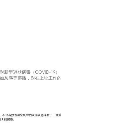
型冠狀病毒（COVID-19）
如灰塵等傳播，對在上址工作的
計，不僅有效過濾空氣中的灰塵及懸浮粒子，最重
員工的健康。