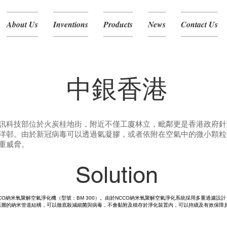
About Us
Inventions
Products
News
Contact Us
中銀香港
訊科技部位於火炭桂地街，附近不僅工廈林立，毗鄰更是香港政府針對新
洋邨。由於新冠病毒可以透過氣凝膠，或者依附在空氣中的微小顆粒
重威脅。
Solution
CO納米氧聚解空氣淨化機（型號：BM 300）。由於NCCO納米氧聚解空氣淨化系統採用多重過濾設
應層的納米管道結構，可以徹底殺減細菌與病毒，不會黏附及積存於淨化裝置內，可以持續及有效保障