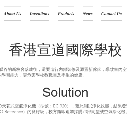
About Us
Inventions
Products
News
Contact Us
香港宣道國際學校
蝶谷的新校舍落成後，還要進行內部裝修及添置新傢俬，導致室內空
生的學習能力，更危害學校教職員及學生的健康。
Solution
O天花式空氣淨化機（型號：EC 920），藉此測試淨化效能，結果
Q Reference）的良好級，校方隨即追加採購73部同型號空氣淨化機