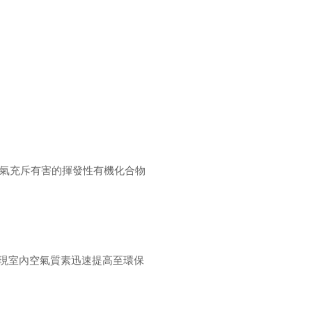
氣充斥有害的揮發性有機化合物
發現室內空氣質素迅速提高至環保
。