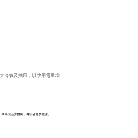
大冷氣及抽風，以致用電量增
訴，同時因減少抽風，可節省更多能源。