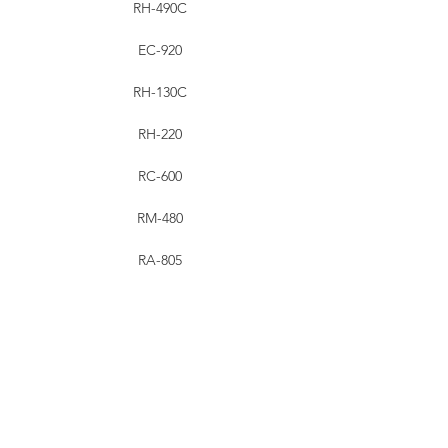
RH-490C
EC-920
RH-130C
RH-220
RC-600
RM-480
RA-805
RHT Industries Ltd.
© 2023 by RHT Industries Limited